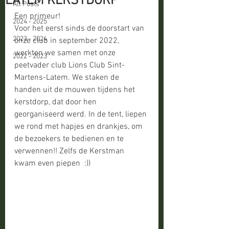
LATEM KERSTDORP
All Posts
Een primeur! 
2024 - 2025
Voor het eerst sinds de doorstart van 
2023 - 2024
onze club in september 2022, 
werkten we samen met onze 
2022 - 2023
peetvader club Lions Club Sint-
Martens-Latem. We staken de 
handen uit de mouwen tijdens het 
kerstdorp, dat door hen 
georganiseerd werd. In de tent, liepen 
we rond met hapjes en drankjes, om 
de bezoekers te bedienen en te 
verwennen!! Zelfs de Kerstman 
kwam even piepen  :))