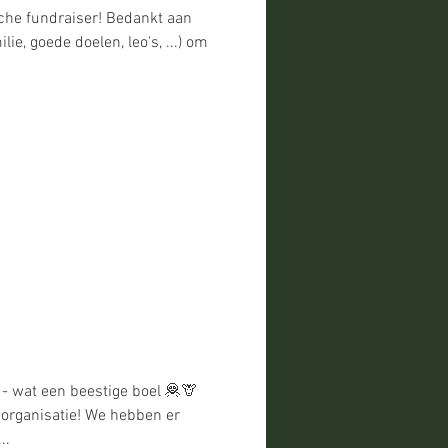
sche fundraiser! Bedankt aan
lie, goede doelen, leo's, ...) om
- wat een beestige boel 🦧🦒
 organisatie! We hebben er
..