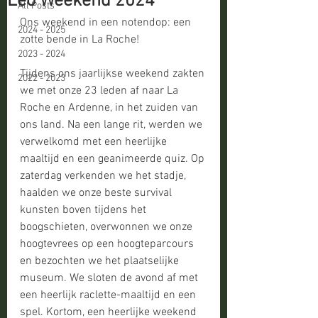
Leo Weekend 2024
All Posts
Ons weekend in een notendop: een 
2024 - 2025
zotte bende in La Roche!
2023 - 2024
Tijdens ons jaarlijkse weekend zakten 
2022 - 2023
we met onze 23 leden af naar La 
Roche en Ardenne, in het zuiden van 
ons land. Na een lange rit, werden we 
verwelkomd met een heerlijke 
maaltijd en een geanimeerde quiz. Op 
zaterdag verkenden we het stadje, 
haalden we onze beste survival 
kunsten boven tijdens het 
boogschieten, overwonnen we onze 
hoogtevrees op een hoogteparcours 
en bezochten we het plaatselijke 
museum. We sloten de avond af met 
een heerlijk raclette-maaltijd en een 
spel. Kortom, een heerlijke weekend 