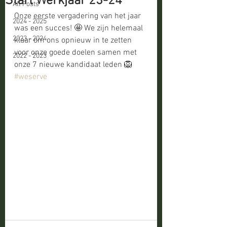
Start Werkjaar 23-24
All Posts
Onze eerste vergadering van het jaar 
2024 - 2025
was een succes! 🤩 We zijn helemaal 
2023 - 2024
klaar om ons opnieuw in te zetten 
voor onze goede doelen samen met 
2022 - 2023
onze 7 nieuwe kandidaat leden 🦁 
#weserve