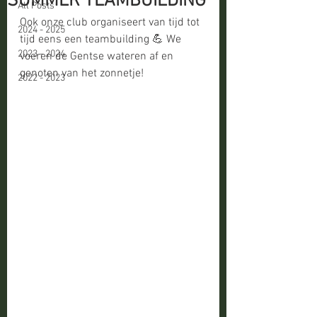
SUMMER TEAMBUILDING
All Posts
Ook onze club organiseert van tijd tot 
2024 - 2025
tijd eens een teambuilding 💪 We 
2023 - 2024
voeren de Gentse wateren af en 
genoten van het zonnetje!
2022 - 2023