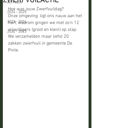
ZWERFVUILACTIE
All Posts
Hoe was jouw Zwerfvuildag?
2024 - 2025
Onze omgeving  ligt ons nauw aan het 
2023 - 2024
hart, waarom gingen we met zo'n 12 
vrijwilligers (groot en klein) op stap. 
2022 - 2023
We verzamelden maar liefst 20 
zakken zwerfvuil in gemeente De 
Pinte. 